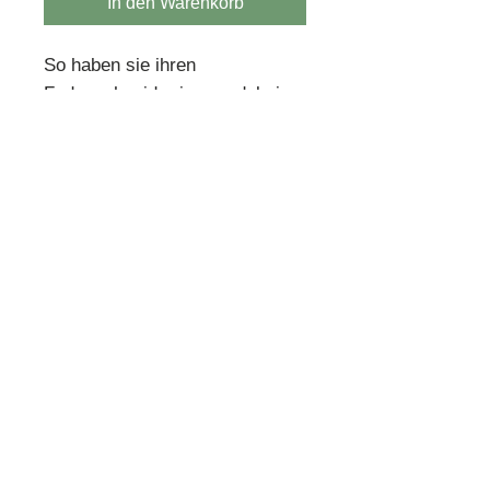
In den Warenkorb
So haben sie ihren
Fadenschneider immer dabei.
Als Schlüsselanhänger oder
Schmuckacessoire
Quilthouse
Inh. Angelika Steinböck
Kirchenstraße 26
A-3251 Purgstall
www.quilthouse.at
AGB
-
Impressum
-
Datenschutz
-
Versand