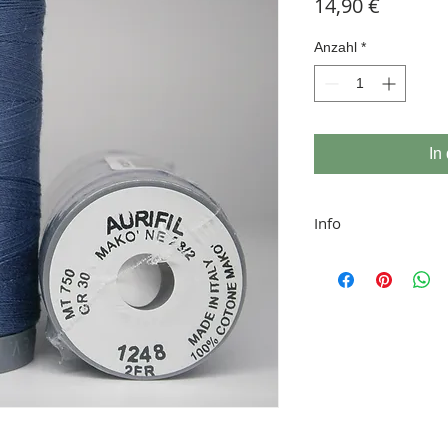
Preis
14,90 €
Anzahl
*
In
Info
Aurifil
ist ein in 
Baumwollgarn. Es
mercerisierter äg
Garn ist hervorra
Nähen, Quilten u
Farbabweichungen
Bildschirmdarstel