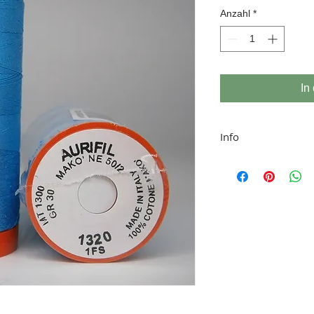
Anzahl
*
In
Info
Aurifil
ist ein in 
Baumwollgarn. Es
mercerisierter äg
Garn ist hervorra
Nähen, Quilten u
Farbabweichungen
Bildschirmdarstel