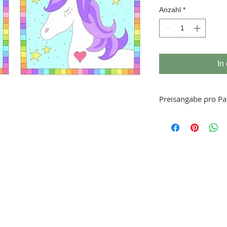
Anzahl
*
In
Preisangabe pro Pa
Beispiel:
Anzahl 1 Paneel 
Anzahl 2 Paneel