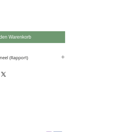
 den Warenkorb
neel (Rapport)
(Rapport) = 50 cm
e = 100 cm