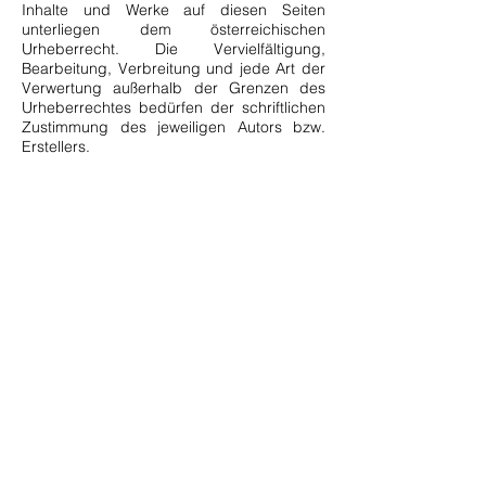
Inhalte und Werke auf diesen Seiten
unterliegen dem österreichischen
Urheberrecht. Die Vervielfältigung,
Bearbeitung, Verbreitung und jede Art der
Verwertung außerhalb der Grenzen des
Urheberrechtes bedürfen der schriftlichen
Zustimmung des jeweiligen Autors bzw.
Erstellers.
Downloads und Kopien dieser Seite sind
nur für den privaten, nicht kommerziellen
Gebrauch gestattet. Soweit die Inhalte auf
dieser Seite nicht vom Betreiber erstellt
wurden, werden die Urheberrechte Dritter
beachtet. Insbesondere werden Inhalte
Dritter als solche gekennzeichnet. Sollten
Sie trotzdem auf eine
Urheberrechtsverletzung aufmerksam
werden, bitten wir um einen
entsprechenden Hinweis. Bei
Bekanntwerden von Rechtsverletzungen
werden wir derartige Inhalte umgehend
entfernen.
Quelle:
https://www.e-recht24.de/impressum-generator.html