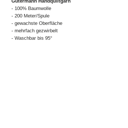
Gütermann Handquiltgarn
- 100% Baumwolle
- 200 Meter/Spule
- gewachste Oberfläche
- mehrfach gezwirbelt
- Waschbar bis 95°
Farbabweichung aufgrund
verschiedener
Bildschirmdarstellungen
möglich
Quilthouse