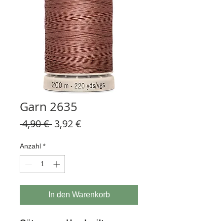
Garn 2635
Standardpreis
Sale-
 4,90 € 
3,92 €
Preis
Anzahl
*
In den Warenkorb