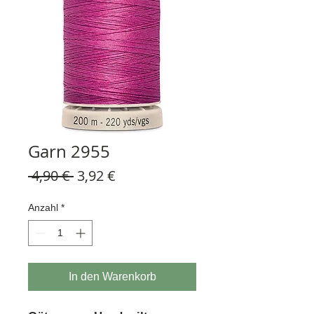
Garn 2955
Standardpreis
Sale-
 4,90 € 
3,92 €
Preis
Anzahl
*
In den Warenkorb