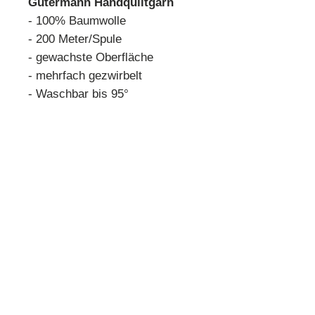
Gütermann Handquiltgarn
- 100% Baumwolle
- 200 Meter/Spule
- gewachste Oberfläche
- mehrfach gezwirbelt
- Waschbar bis 95°
Farbabweichung aufgrund
verschiedener
Bildschirmdarstellungen
möglich
Quilthouse