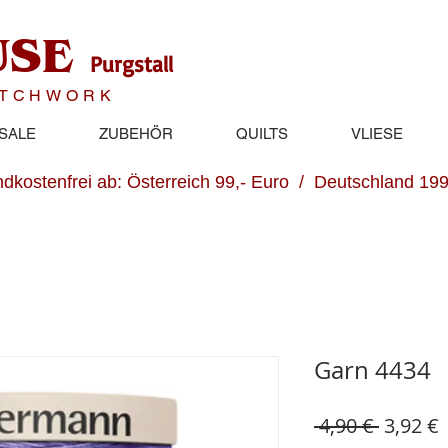
USE
Purgstall
ATCHWORK
SALE
ZUBEHÖR
QUILTS
VLIESE
dkostenfrei ab: Österreich 99,- Euro / Deutschland 199
Garn 4434
Standar
S
 4,90 € 
3,92 €