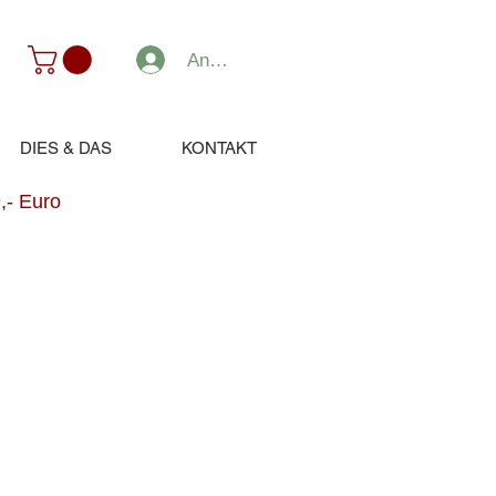
Anmelden
DIES & DAS
KONTAKT
,- Euro
dpreis
ale-