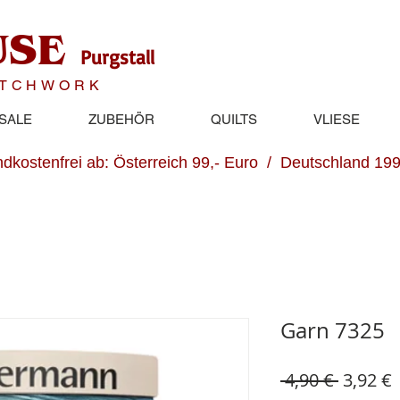
USE
Purgstall
ATCHWORK
SALE
ZUBEHÖR
QUILTS
VLIESE
dkostenfrei ab: Österreich 99,- Euro / Deutschland 199
Garn 7325
Standar
S
 4,90 € 
3,92 €