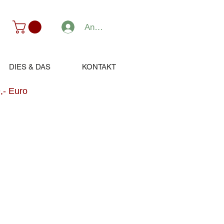
Anmelden
DIES & DAS
KONTAKT
,- Euro
dpreis
ale-