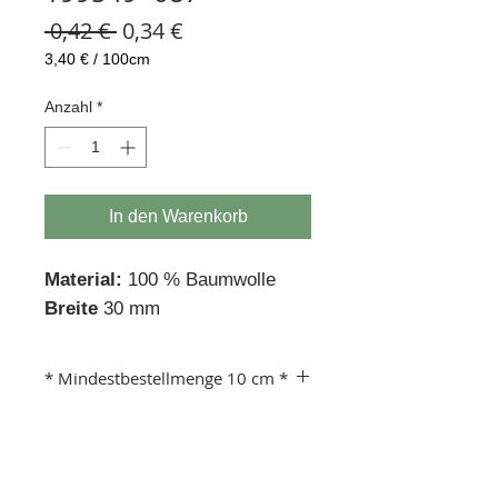
Standardpreis
Sale-
 0,42 € 
0,34 €
Preis
3,40 €
/
100cm
3,40 €
pro
Anzahl
*
100
Zentimeter
In den Warenkorb
Material:
100 % Baumwolle
Breite
30 mm
* Mindestbestellmenge 10 cm *
Beispiel:
Anzahl 1 = 10 cm
Anzahl 10 =100 cm usw.