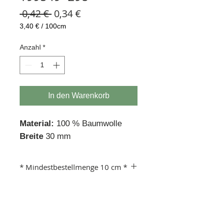
Standardpreis
Sale-
 0,42 € 
0,34 €
Preis
3,40 €
/
100cm
3,40 €
pro
Anzahl
*
100
Zentimeter
In den Warenkorb
Material:
100 % Baumwolle
Breite
30 mm
* Mindestbestellmenge 10 cm *
Beispiel:
Anzahl 1 = 10 cm
Anzahl 10 =100 cm usw.