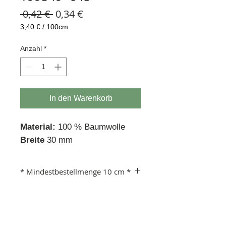
Standardpreis
Sale-
 0,42 € 
0,34 €
Preis
3,40 €
/
100cm
3,40 €
pro
Anzahl
*
100
Zentimeter
In den Warenkorb
Material:
100 % Baumwolle
Breite
30 mm
* Mindestbestellmenge 10 cm *
Beispiel:
Anzahl 1 = 10 cm
Anzahl 10 =100 cm usw.