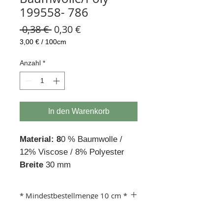
199558- 786
Standardpreis
Sale-
 0,38 € 
0,30 €
Preis
3,00 €
/
100cm
3,00 €
pro
Anzahl
*
100
Zentimeter
In den Warenkorb
Material: 8
0 % Baumwolle /
12% Viscose / 8% Polyester
Breite
30 mm
* Mindestbestellmenge 10 cm *
Beispiel: