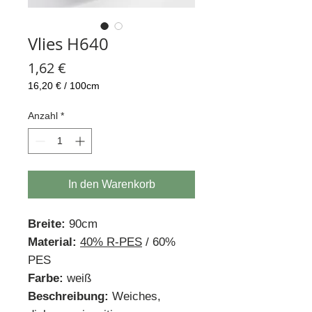
Vlies H640
Preis
1,62 €
16,20 €
/
100cm
16,20 €
pro
Anzahl
*
100
Zentimeter
In den Warenkorb
Breite:
90cm
Material:
40% R-PES
/ 60%
PES
Farbe:
weiß
Beschreibung:
Weiches,