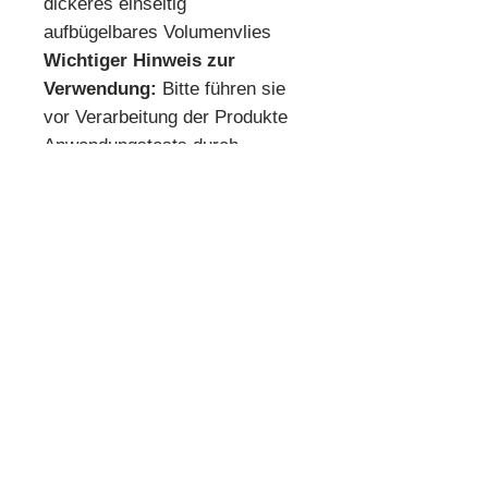
dickeres einseitig
aufbügelbares Volumenvlies
Wichtiger Hinweis zur
Verwendung:
Bitte führen sie
vor Verarbeitung der Produkte
Anwendungstests durch
* Mindestbestellmenge 10 cm *
Beispiel:
Anzahl 1 = 10 cm
Anzahl 2 = 20 cm
Anzahl 3 = 30 cm usw.
Preisangabe pro 10 cm!
Quilthouse
Inh. Angelika Steinböck
Kirchenstraße 26
A-3251 Purgstall