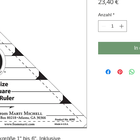
Preis
23,40 €
Anzahl
*
In
kgröße 1" bis 6". Inklusive