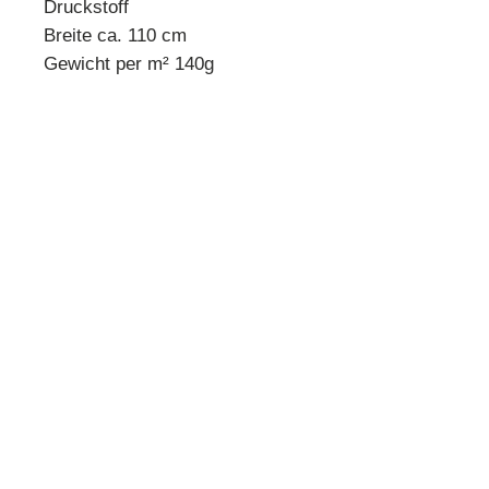
Druckstoff
Breite ca. 110 cm
Gewicht per m² 140g
* Mindestbestellmenge 10 cm *
Beispiel:
Anzahl 1 = 10 cm
Anzahl 2 = 20 cm
Anzahl 3 = 30 cm usw.
Preisangabe pro 10 cm!
Quilthouse
Inh. Angelika Steinböck
Kirchenstraße 26
A-3251 Purgstall
www.quilthouse.at
AGB
-
Impressum
-
Datenschutz
-
Versand