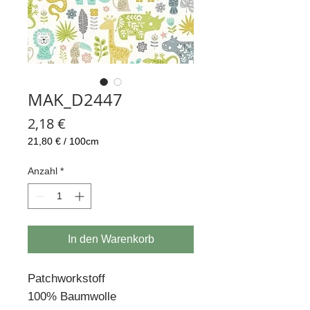
MAK_D2447
Preis
2,18 €
21,80 €
/
100cm
21,80 €
pro
Anzahl
*
100
Zentimeter
In den Warenkorb
Patchworkstoff
100% Baumwolle