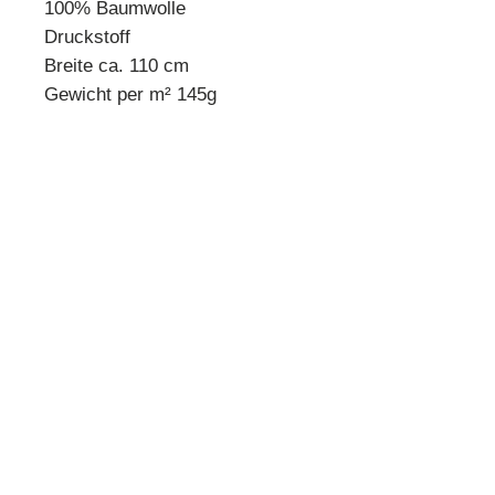
100% Baumwolle
Druckstoff
Breite ca. 110 cm
Gewicht per m² 145g
* Mindestbestellmenge 10 cm *
Beispiel:
Anzahl 1 = 10 cm
Anzahl 2 = 20 cm
Anzahl 3 = 30 cm usw.
Preisangabe pro 10 cm!
Quilthouse
Inh. Angelika Steinböck
Kirchenstraße 26
A-3251 Purgstall
www.quilthouse.at