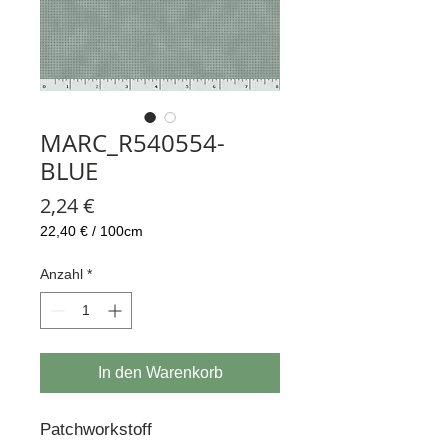
MARC_R540554-
BLUE
Preis
2,24 €
22,40 €
/
100cm
22,40 €
pro
Anzahl
*
100
Zentimeter
In den Warenkorb
Patchworkstoff