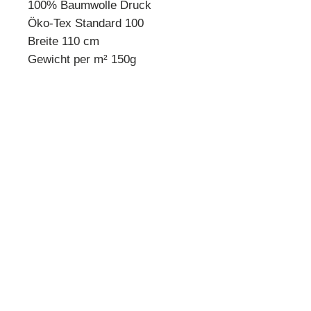
100% Baumwolle Druck
Öko-Tex Standard 100
Breite 110 cm
Gewicht per m² 150g
* Mindestbestellmenge 10 cm *
Beispiel:
Anzahl 1 = 10 cm
Anzahl 2 = 20 cm
Anzahl 3 = 30 cm usw.
Preisangabe pro 10 cm!
Quilthouse
Inh. Angelika Steinböck
Kirchenstraße 26
A-3251 Purgstall
www.quilthouse.at