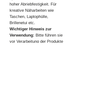
hoher Abriebfestigkeit. Für
kreative Näharbeiten wie
Taschen, Laptophülle,
Brillenetui etc.
Wichtiger Hinweis zur
Verwendung:
Bitte führen sie
vor Verarbeitung der Produkte
Anwendungstests durch
* Mindestbestellmenge 10 cm *
Beispiel:
Anzahl 1 = 10 cm
Anzahl 2 = 20 cm
Anzahl 3 = 30 cm usw.
Preisangabe pro 10 cm!
Quilthouse