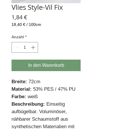
Vlies Style-Vil Fix
Preis
1,84 €
18,40 €
/
100cm
18,40 €
pro
Anzahl
*
100
Zentimeter
In den Warenkorb
Breite:
72cm
Material:
53% PES / 47% PU
Farbe:
weiß
Beschreibung:
Einseitig
aufbügelbar. Voluminöser,
nähbarer Schaumstoff aus
synthetischen Materialien mit