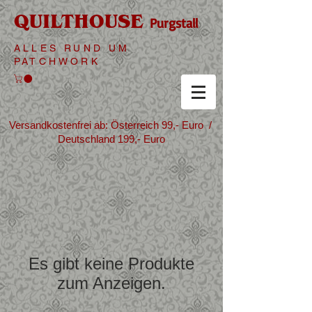
QUILTHOUSE
Purgstall
ALLES RUND UM
PATCHWORK
Versandkostenfrei ab: Österreich 99,- Euro /
Deutschland 199,- Euro
Es gibt keine Produkte
zum Anzeigen.