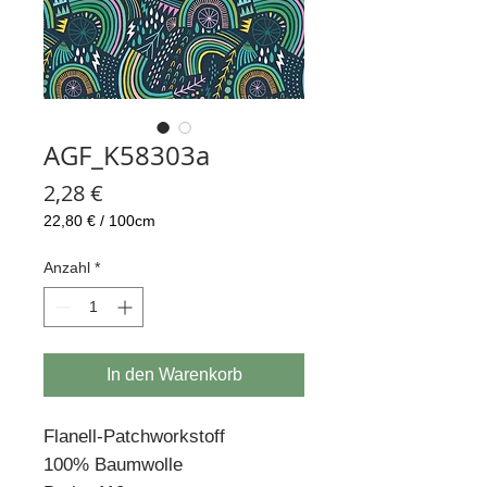
AGF_K58303a
Preis
2,28 €
22,80 €
/
100cm
22,80 €
pro
Anzahl
*
100
Zentimeter
In den Warenkorb
Flanell-Patchworkstoff
100% Baumwolle