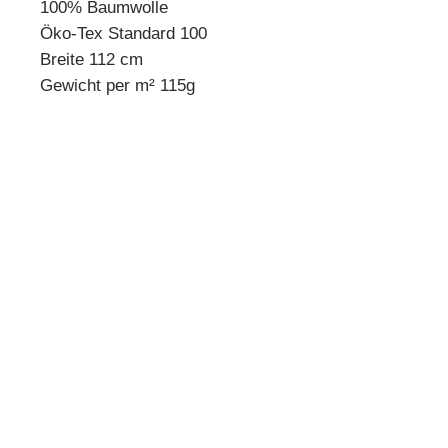
100% Baumwolle
Öko-Tex Standard 100
Breite 112 cm
Gewicht per m² 115g
* Mindestbestellmenge 10 cm *
Beispiel:
Anzahl 1 = 10 cm
Anzahl 2 = 20 cm
Anzahl 3 = 30 cm usw.
Preisangabe pro 10 cm!
Quilthouse
Inh. Angelika Steinböck
Kirchenstraße 26
A-3251 Purgstall
www.quilthouse.at