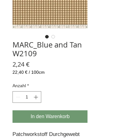
MARC_Blue and Tan
W2109
Preis
2,24 €
22,40 €
/
100cm
22,40 €
pro
Anzahl
*
100
Zentimeter
In den Warenkorb
Patchworkstoff Durchgewebt