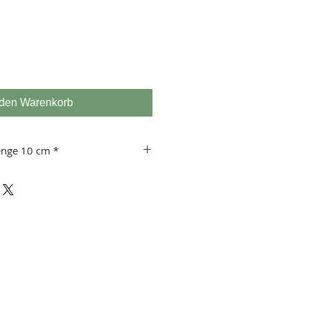
 den Warenkorb
enge 10 cm *
 usw.
 10 cm!