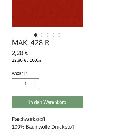
MAK_428 R
Preis
2,28 €
22,80 €
/
100cm
22,80 €
pro
Anzahl
*
100
Zentimeter
In den Warenkorb
Patchworkstoff
100% Baumwolle Druckstoff