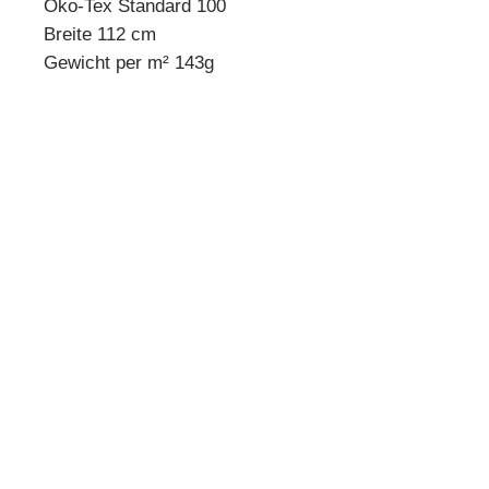
Öko-Tex Standard 100
Breite 112 cm
Gewicht per m² 143g
* Mindestbestellmenge 10 cm *
Beispiel:
Anzahl 1 = 10 cm
Anzahl 2 = 20 cm
Anzahl 3 = 30 cm usw.
Preisangabe pro 10 cm!
Quilthouse
Inh. Angelika Steinböck
Kirchenstraße 26
A-3251 Purgstall
www.quilthouse.at
AGB
-
Impressum
-
Datenschutz
-
Versand