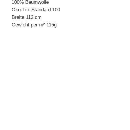
100% Baumwolle
Öko-Tex Standard 100
Breite 112 cm
Gewicht per m² 115g
* Mindestbestellmenge 10 cm *
Beispiel:
Anzahl 1 = 10 cm
Anzahl 2 = 20 cm
Anzahl 3 = 30 cm usw.
Preisangabe pro 10 cm!
Quilthouse
Inh. Angelika Steinböck
Kirchenstraße 26
A-3251 Purgstall
www.quilthouse.at