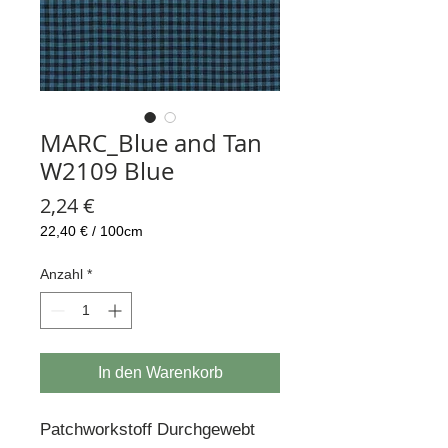
MARC_Blue and Tan
W2109 Blue
Preis
2,24 €
22,40 €
/
100cm
22,40 €
pro
Anzahl
*
100
Zentimeter
In den Warenkorb
Patchworkstoff Durchgewebt