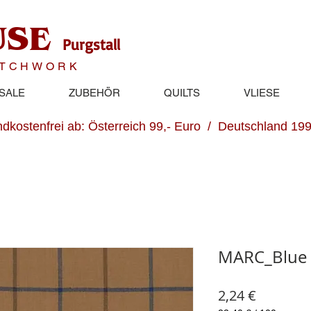
USE
Purgstall
ATCHWORK
SALE
ZUBEHÖR
QUILTS
VLIESE
dkostenfrei ab: Österreich 99,- Euro / Deutschland 199
MARC_Blue 
Preis
2,24 €