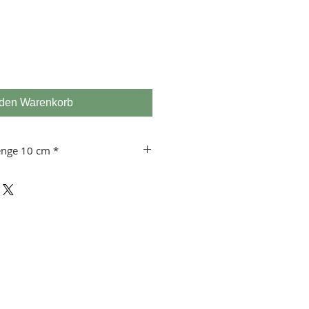
 den Warenkorb
enge 10 cm *
 usw.
 10 cm!