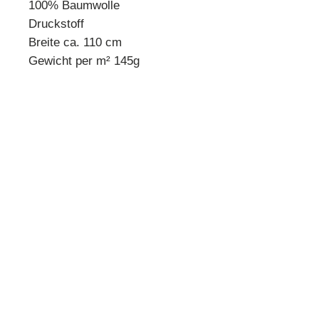
100% Baumwolle
Druckstoff
Breite ca. 110 cm
Gewicht per m² 145g
* Mindestbestellmenge 10 cm *
Beispiel:
Anzahl 1 = 10 cm
Anzahl 2 = 20 cm
Anzahl 3 = 30 cm usw.
Preisangabe pro 10 cm!
Quilthouse
Inh. Angelika Steinböck
Kirchenstraße 26
A-3251 Purgstall
www.quilthouse.at