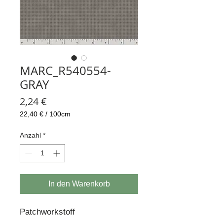
MARC_R540554-
GRAY
Preis
2,24 €
22,40 €
/
100cm
22,40 €
pro
Anzahl
*
100
Zentimeter
In den Warenkorb
Patchworkstoff