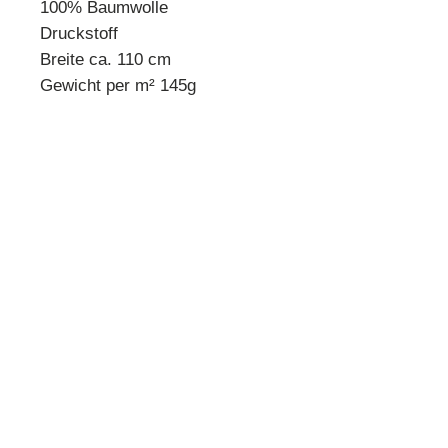
100% Baumwolle
Druckstoff
Breite ca. 110 cm
Gewicht per m² 145g
* Mindestbestellmenge 10 cm *
Beispiel:
Anzahl 1 = 10 cm
Anzahl 2 = 20 cm
Anzahl 3 = 30 cm usw.
Preisangabe pro 10 cm!
Quilthouse
Inh. Angelika Steinböck
Kirchenstraße 26
A-3251 Purgstall
www.quilthouse.at