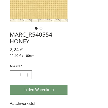
MARC_R540554-
HONEY
Preis
2,24 €
22,40 €
/
100cm
22,40 €
pro
Anzahl
*
100
Zentimeter
In den Warenkorb
Patchworkstoff