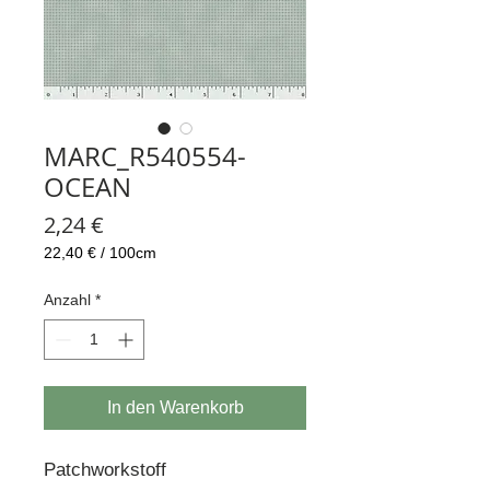
MARC_R540554-
OCEAN
Preis
2,24 €
22,40 €
/
100cm
22,40 €
pro
Anzahl
*
100
Zentimeter
In den Warenkorb
Patchworkstoff