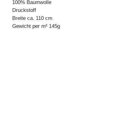
100% Baumwolle
Druckstoff
Breite ca. 110 cm
Gewicht per m² 145g
* Mindestbestellmenge 10 cm *
Beispiel:
Anzahl 1 = 10 cm
Anzahl 2 = 20 cm
Anzahl 3 = 30 cm usw.
Preisangabe pro 10 cm!
Quilthouse
Inh. Angelika Steinböck
Kirchenstraße 26
A-3251 Purgstall
www.quilthouse.at