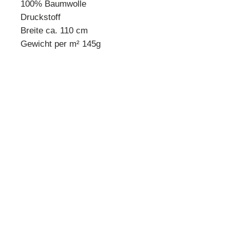
100% Baumwolle
Druckstoff
Breite ca. 110 cm
Gewicht per m² 145g
* Mindestbestellmenge 10 cm *
Beispiel:
Anzahl 1 = 10 cm
Anzahl 2 = 20 cm
Anzahl 3 = 30 cm usw.
Preisangabe pro 10 cm!
Quilthouse
Inh. Angelika Steinböck
Kirchenstraße 26
A-3251 Purgstall
www.quilthouse.at