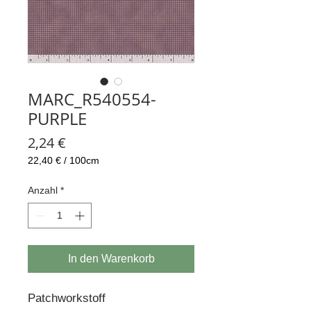
MARC_R540554-
PURPLE
Preis
2,24 €
22,40 €
/
100cm
22,40 €
pro
Anzahl
*
100
Zentimeter
In den Warenkorb
Patchworkstoff