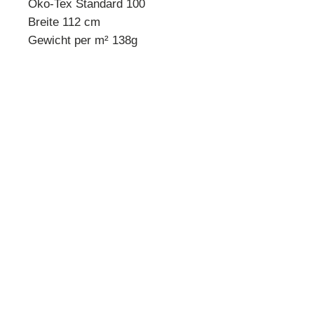
Öko-Tex Standard 100
Breite 112 cm
Gewicht per m² 138g
* Mindestbestellmenge 10 cm *
Beispiel:
Anzahl 1 = 10 cm
Anzahl 2 = 20 cm
Anzahl 3 = 30 cm usw.
Preisangabe pro 10 cm!
Quilthouse
Inh. Angelika Steinböck
Kirchenstraße 26
A-3251 Purgstall
www.quilthouse.at
AGB
-
Impressum
-
Datenschutz
-
Versand