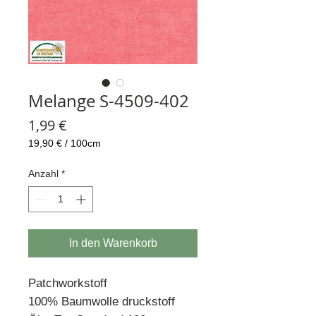
Melange S-4509-402
Preis
1,99 €
19,90 €
/
100cm
19,90 €
pro
Anzahl
*
100
Zentimeter
In den Warenkorb
Patchworkstoff
100% Baumwolle druckstoff