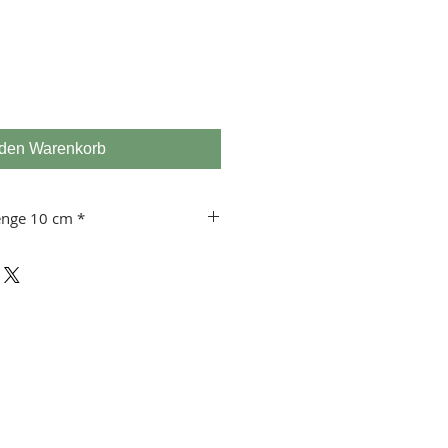
 den Warenkorb
enge 10 cm *
 usw.
 10 cm!