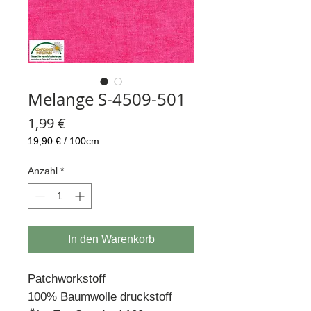
Melange S-4509-501
Preis
1,99 €
19,90 €
/
100cm
19,90 €
pro
Anzahl
*
100
Zentimeter
In den Warenkorb
Patchworkstoff
100% Baumwolle druckstoff