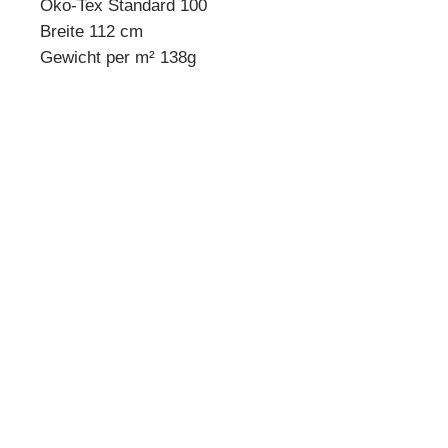
Öko-Tex Standard 100
Breite 112 cm
Gewicht per m² 138g
* Mindestbestellmenge 10 cm *
Beispiel:
Anzahl 1 = 10 cm
Anzahl 2 = 20 cm
Anzahl 3 = 30 cm usw.
Preisangabe pro 10 cm!
Quilthouse
Inh. Angelika Steinböck
Kirchenstraße 26
A-3251 Purgstall
www.quilthouse.at
AGB
-
Impressum
-
Datenschutz
-
Versand