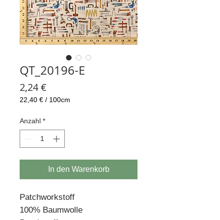
QT_20196-E
Preis
2,24 €
22,40 €
/
100cm
22,40 €
pro
Anzahl
*
100
Zentimeter
In den Warenkorb
Patchworkstoff
100% Baumwolle