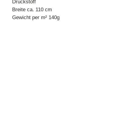
Druckstoff
Breite ca. 110 cm
Gewicht per m² 140g
* Mindestbestellmenge 10 cm *
Beispiel:
Anzahl 1 = 10 cm
Anzahl 2 = 20 cm
Anzahl 3 = 30 cm usw.
Preisangabe pro 10 cm!
Quilthouse
Inh. Angelika Steinböck
Kirchenstraße 26
A-3251 Purgstall
www.quilthouse.at
AGB
-
Impressum
-
Datenschutz
-
Versand