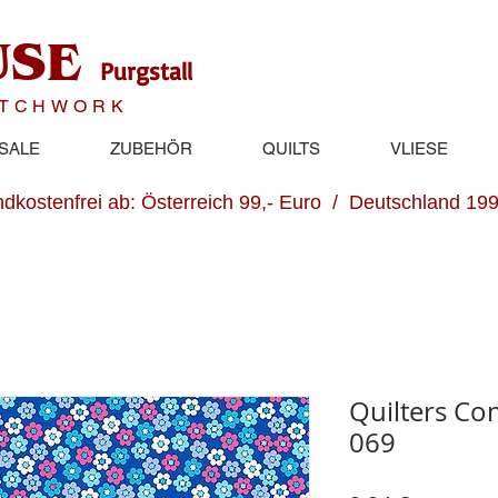
USE
Purgstall
ATCHWORK
SALE
ZUBEHÖR
QUILTS
VLIESE
dkostenfrei ab: Österreich 99,- Euro / Deutschland 199
Quilters Co
069