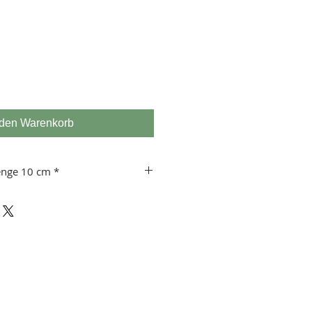
 den Warenkorb
enge 10 cm *
 usw.
 10 cm!