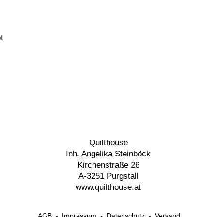
t
Quilthouse
Inh. Angelika Steinböck
Kirchenstraße 26
A-3251 Purgstall
www.quilthouse.at
AGB
-
Impressum
-
Datenschutz
-
Versand