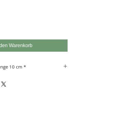
 den Warenkorb
enge 10 cm *
 usw.
 10 cm!