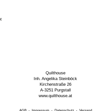
t
Quilthouse
Inh. Angelika Steinböck
Kirchenstraße 26
A-3251 Purgstall
www.quilthouse.at
AGB
-
Impressum
-
Datenschutz
-
Versand