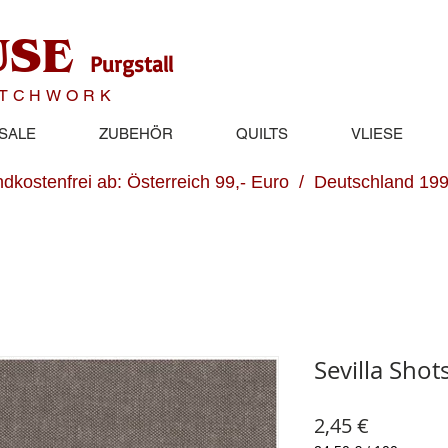
USE
Purgstall
ATCHWORK
SALE
ZUBEHÖR
QUILTS
VLIESE
dkostenfrei ab: Österreich 99,- Euro / Deutschland 199
Sevilla Sho
Preis
2,45 €