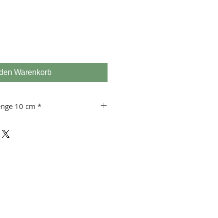
 den Warenkorb
enge 10 cm *
 usw.
 10 cm!