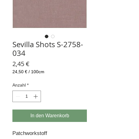
Sevilla Shots S-2758-
034
Preis
2,45 €
24,50 €
/
100cm
24,50 €
pro
Anzahl
*
100
Zentimeter
In den Warenkorb
Patchworkstoff