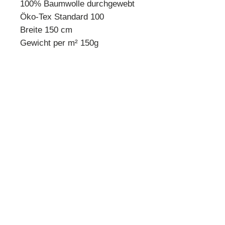
100% Baumwolle durchgewebt
Öko-Tex Standard 100
Breite 150 cm
Gewicht per m² 150g
* Mindestbestellmenge 10 cm *
Beispiel:
Anzahl 1 = 10 cm
Anzahl 2 = 20 cm
Anzahl 3 = 30 cm usw.
Preisangabe pro 10 cm!
Quilthouse
Inh. Angelika Steinböck
Kirchenstraße 26
A-3251 Purgstall
www.quilthouse.at