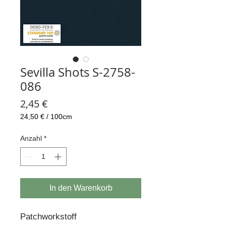
Sevilla Shots S-2758-
086
Preis
2,45 €
24,50 €
/
100cm
24,50 €
pro
Anzahl
*
100
Zentimeter
In den Warenkorb
Patchworkstoff