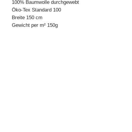
100% Baumwolle durchgewebt
Öko-Tex Standard 100
Breite 150 cm
Gewicht per m² 150g
* Mindestbestellmenge 10 cm *
Beispiel:
Anzahl 1 = 10 cm
Anzahl 2 = 20 cm
Anzahl 3 = 30 cm usw.
Preisangabe pro 10 cm!
Quilthouse
Inh. Angelika Steinböck
Kirchenstraße 26
A-3251 Purgstall
www.quilthouse.at