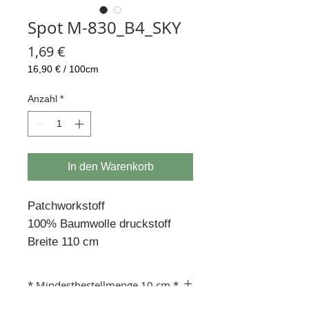
Spot M-830_B4_SKY
Preis
1,69 €
16,90 €
/
100cm
16,90 €
pro
Anzahl
*
100
Zentimeter
In den Warenkorb
Patchworkstoff
100% Baumwolle druckstoff
Breite 110 cm
* Mindestbestellmenge 10 cm *