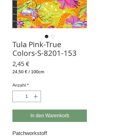
Tula Pink-True
Colors-S-8201-153
Preis
2,45 €
24,50 €
/
100cm
24,50 €
pro
Anzahl
*
100
Zentimeter
In den Warenkorb
Patchworkstoff