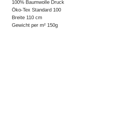
100% Baumwolle Druck
Öko-Tex Standard 100
Breite 110 cm
Gewicht per m² 150g
* Mindestbestellmenge 10 cm *
Beispiel:
Anzahl 1 = 10 cm
Anzahl 2 = 20 cm
Anzahl 3 = 30 cm usw.
Preisangabe pro 10 cm!
Quilthouse
Inh. Angelika Steinböck
Kirchenstraße 26
A-3251 Purgstall
www.quilthouse.at