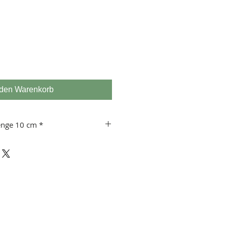
 den Warenkorb
enge 10 cm *
 usw.
 10 cm!