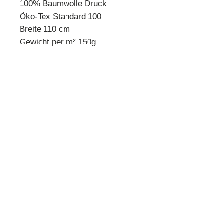
100% Baumwolle Druck
Öko-Tex Standard 100
Breite 110 cm
Gewicht per m² 150g
* Mindestbestellmenge 10 cm *
Beispiel:
Anzahl 1 = 10 cm
Anzahl 2 = 20 cm
Anzahl 3 = 30 cm usw.
Preisangabe pro 10 cm!
Quilthouse
Inh. Angelika Steinböck
Kirchenstraße 26
A-3251 Purgstall
www.quilthouse.at