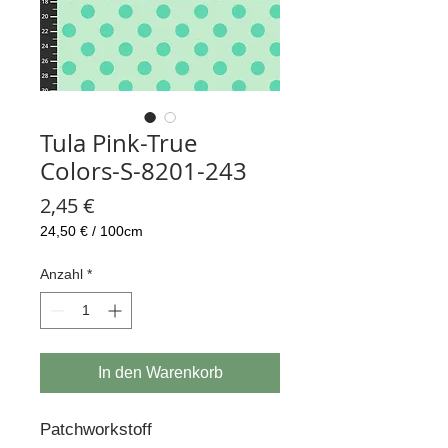
Tula Pink-True
Colors-S-8201-243
Preis
2,45 €
24,50 €
/
100cm
24,50 €
pro
Anzahl
*
100
Zentimeter
In den Warenkorb
Patchworkstoff