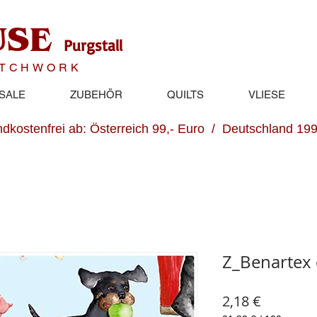
USE
Purgstall
ATCHWORK
SALE
ZUBEHÖR
QUILTS
VLIESE
dkostenfrei ab: Österreich 99,- Euro / Deutschland 199
Z_Benartex
Preis
2,18 €