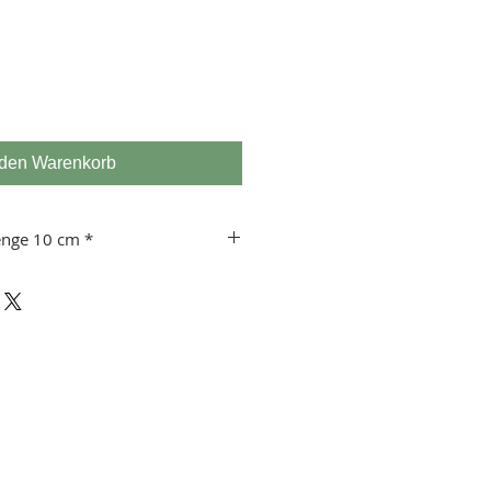
 den Warenkorb
enge 10 cm *
 usw.
 10 cm!